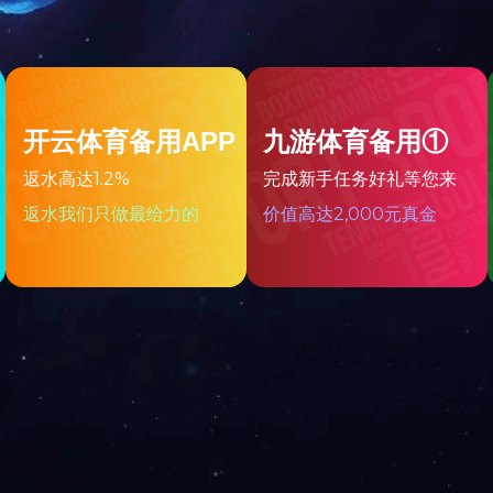
新闻资讯
技术支持
人才招聘
联系方式
开云手机网
|
星空官方网页