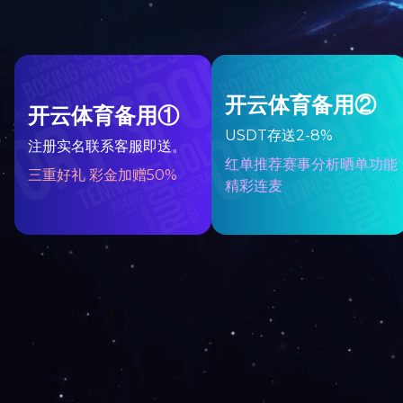
联系方式
公司名称：乐鱼买球（中国）官方网站
联系电话
：+86-752-2309588
电子邮箱
：
tiptop@tiptop-tech.com.cn
联系地址
：广东省惠州市东江高新科技产业
园惠泽大道136号7栋二楼
公司简介
产品展示
环境设备
市场服务
粤公网安备 44133002100183号