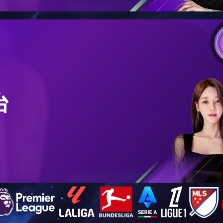
R glass
首页
上一页
1
下一页