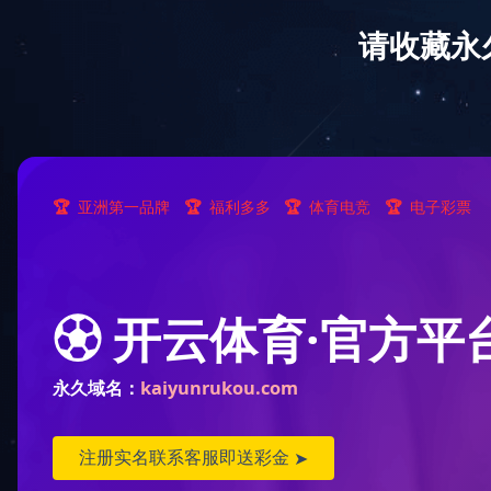
首页
公司简
AR Glass
AR Glas
产品展示
乐鱼买球（中国）官方网站
乐鱼买球（中国）官方网站
无线影音耳机