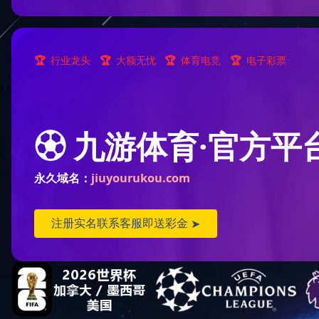
Metal serial
Antenna
A
Pad cover
Plastic serial
AR glass
Car Antenna
Electronic serial
Speak
Ear Phone