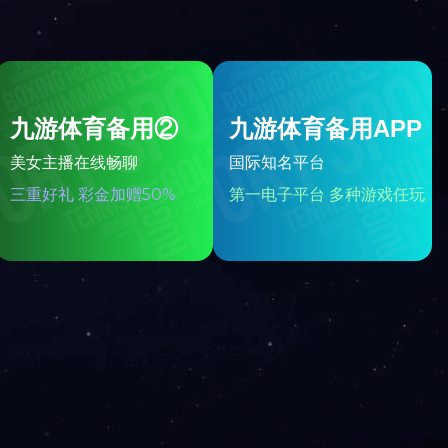
© 2020, ICP备案:
粤ICP备2021027397号
版
|
星空官方网页版_星空（中国）官方
|
开云电子体育_开云（中国）官网
|
leyu官方